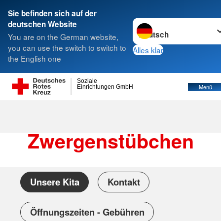
Sie befinden sich auf der
Sprache wechseln zu
deutschen Website
Suche
You are on the German website,
you can use the switch to switch to
Alles klar
the English one
Soziale
Menü
Einrichtungen GmbH
r
F
o
t
o
:
C
.
B
e
c
k
e
DRK Kita
Zwergenstübchen
Unsere Kita
Kontakt
Öffnungszeiten - Gebühren