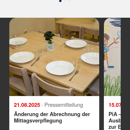
21.08.2025
· Pressemitteilung
15.07.2
Änderung der Abrechnung der
PiA – pr
Mittagsverpflegung
Ausbild
zur Erzi